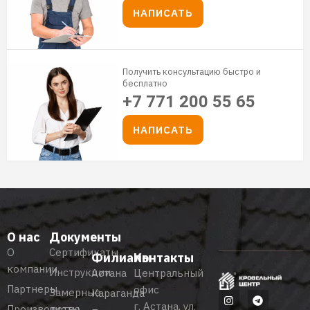
НАПИСАТЬ
Получить консультацию быстро и
бесплатно
+7 771 200 55 65
НАПИСАТЬ
О нас
Документы
О
Сертификаты
Филиалы
Контакты
компании
Инструкции
Астана
Центральный
Партнеры
офис
Замерные
Караганда
г. Астана, ул.
Производство
листы