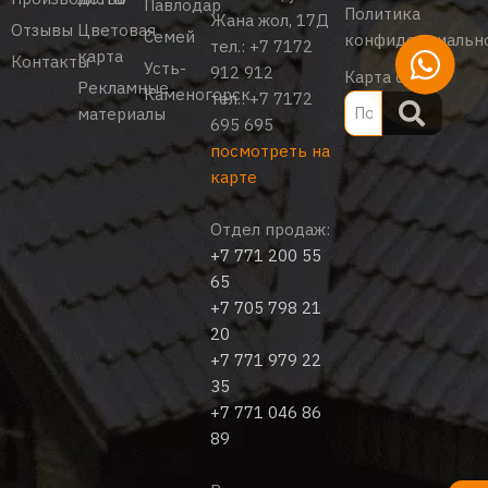
Павлодар
Политика
Жана жол, 17Д
Отзывы
Цветовая
Семей
конфиденциальн
тел.:
+7 7172
карта
Контакты
Усть-
912 912
Карта сайта
Рекламные
Каменогорск
тел.:
+7 7172
материалы
695 695
посмотреть на
карте
Отдел продаж:
+7 771 200 55
65
+7 705 798 21
20
+7 771 979 22
35
+7 771 046 86
89